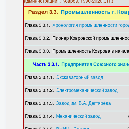
администрации г. Ковров, 1990-2020... гг.)
Раздел 3.3.
Промышленность г. Ков
Глава 3.3.1.
Хронология промышленности горо
Глава 3.3.2. Пионер Ковровской промышл
Глава 3.3.3. Промышленность Коврова в начале
Часть 3.3.1.
Предприятия Союзного значе
Глава 3.3.1.1.
Экскаваторный завод
(1862
Глава 3.3.1.2.
Электромеханический завод
(18
Глава 3.3.1.3.
Завод им. В.А. Дегтярёва
(191
Глава 3.3.1.4.
Механический завод
(1950
Глава 3.3.1.5.
ВНИИ «Сигнал»
(1955-