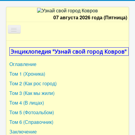
07 августа 2026 года (Пятница)
Главная
Энциклопедия "Узнай свой город Ковров"
Оглавление
Оглавление
Том 1
Том 1 (Хроника)
Том 2
Том 2 (Как рос город)
Том 3
Том 3 (Как мы жили)
Том 4
Том 4 (В лицах)
Том 5
Том 5 (Фотоальбом)
Том 6
Том 6 (Справочник)
Заключение
Заключение