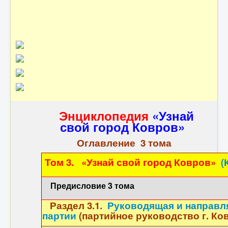
Контакты
Энциклопедия
«Узнай
свой город Ковров»
Оглавление 3 тома
Том 3. «Узнай свой город Ковров»
(
Предисловие 3 тома
Раздел 3.1.
Руководящая и направл
партии
(партийное руководство г. Ковр