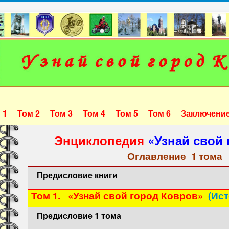
 1
Том 2
Том 3
Том 4
Том 5
Том 6
Заключени
Энциклопедия
«Узнай свой 
Оглавление 1 тома
Предисловие книги
Том 1.
«Узнай свой город Ковров»
(Ис
Предисловие 1 тома