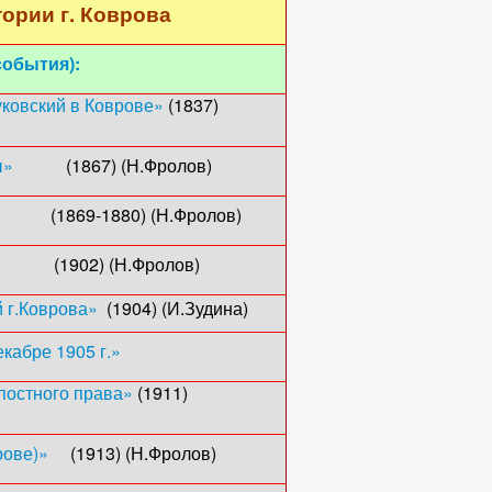
ории г. Коврова
события):
уковский в Коврове»
(1837)
ы»
(1867) (Н.Фролов)
(1869-1880) (Н.Фролов)
902) (Н.Фролов)
 г.Коврова»
(1904) (И.Зудина)
екабре 1905 г.»
постного права»
(1911)
рове)»
(1913) (Н.Фролов)