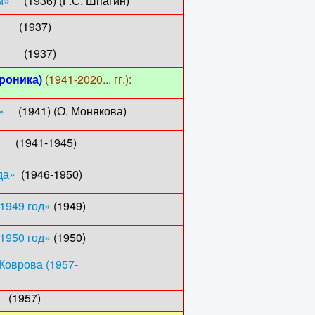
м»
(1936) (Г.С. Шпагин)
1937)
ве» (1937)
хроника)
(1941-2020... гг.):
»
(1941) (О. Монякова)
941-1945)
да»
(1946-1950)
 1949 год»
(1949)
 1950 год»
(1950)
 Коврова (1957-
957)