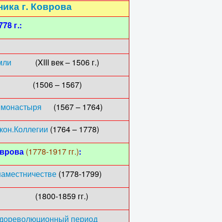
ика г. Коврова
78 г.:
мли
(XIII век – 1506 г.)
6 – 1567)
 монастыря
(1567 – 1764)
кон.Коллегии
(1764 – 1778)
оврова
(1778-1917 гг.)
:
наместничестве
(1778-1799)
-1859 гг.)
в дореволюционный период