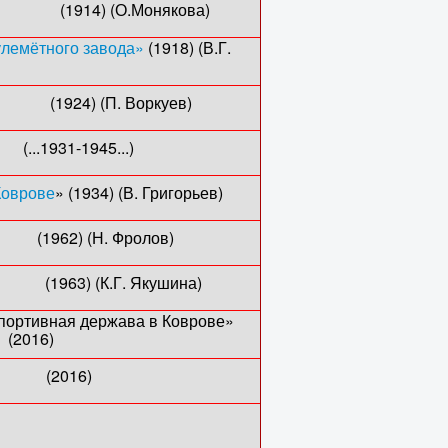
(1914) (О.Монякова)
улемётного завода»
(1918) (В.Г.
а)» (1924) (П. Воркуев)
1-1945...)
 Коврове
» (1934) (В. Григорьев)
 (Н. Фролов)
3) (К.Г. Якушина)
 спортивная держава в Коврове»
)
е» (2016)