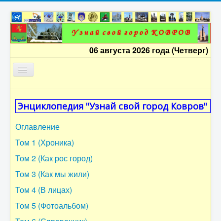
06 августа 2026 года (Четверг)
Главная
Энциклопедия "Узнай свой город Ковров"
Оглавление
Оглавление
Том 1
Том 1 (Хроника)
Том 2
Том 2 (Как рос город)
Том 3
Том 3 (Как мы жили)
Том 4
Том 4 (В лицах)
Том 5
Том 5 (Фотоальбом)
Том 6